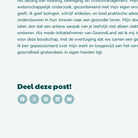
het belang van voeding, beweging, en stressmanagement. Mijn
wetenschappelijk onderzoek, gecombineerd met mijn eigen erva
geeft. Ik geef lezingen, schrijf artikelen, en bied praktische a
ondersteunen in hun streven naar een gezonder leven. Mijn doe
laten zien dat een actieve aanpak van je leefstijl niet alleen 
omkeren. Als mede-initiatiefnemer van GezondLand zet ik mij i
voor deze boodschap, met de overtuiging dat we samen een g
Ik ben gepassioneerd over mijn werk en toegewijd aan het ver
gezondheid grotendeels in eigen handen ligt.
Deel deze post!