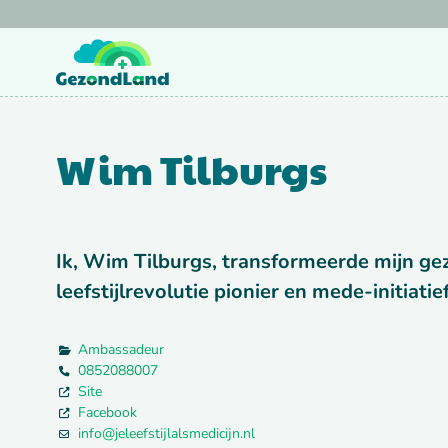
Doorgaan
naar
inhoud
Wim Tilburgs
Ik, Wim Tilburgs, transformeerde mijn ge
leefstijlrevolutie pionier en mede-initia
Ambassadeur
0852088007
Site
Facebook
info
@
jeleefstijlalsmedicijn.nl