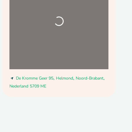
Bezig met laden...
,
,
,
De Kromme Geer 95
Helmond
Noord-Brabant
Nederland
5709 ME