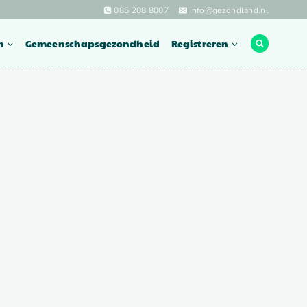
085 208 8007
info@gezondland.nl
n
Gemeenschapsgezondheid
Registreren