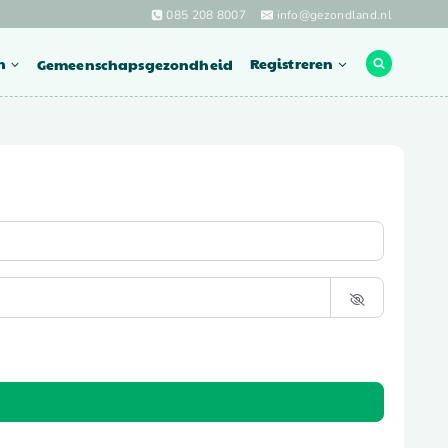
085 208 8007
info@gezondland.nl
n
Gemeenschapsgezondheid
Registreren