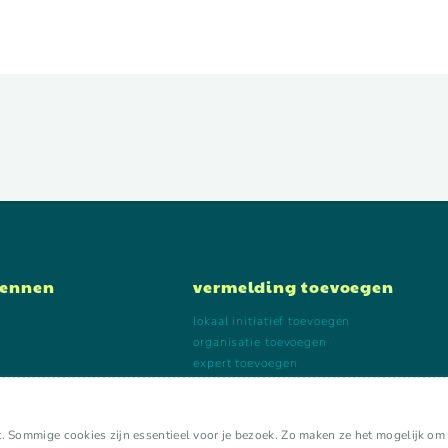
kennen
vermelding toevoegen
lokaal initiatief toevoegen
organisatie toevoegen
expert toevoegen
aan kalender toevoegen
. Sommige cookies zijn essentieel voor je bezoek. Zo maken ze het mogelijk om ee