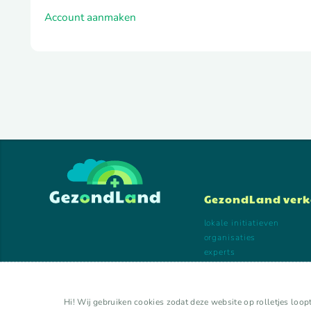
Account aanmaken
GezondLand ver
lokale initiatieven
organisaties
experts
kalender
activiteiten
Hi! Wij gebruiken cookies zodat deze website op rolletjes loopt