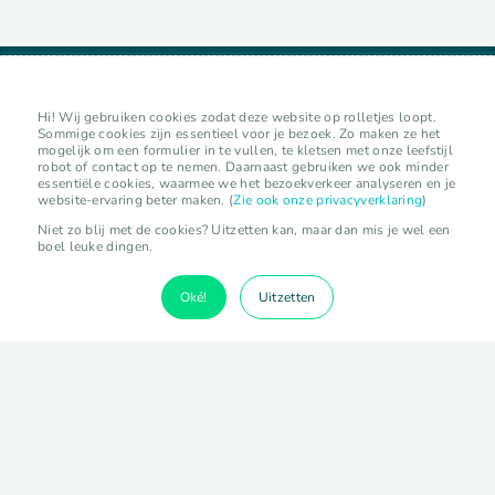
Hi! Wij gebruiken cookies zodat deze website op rolletjes loopt.
Sommige cookies zijn essentieel voor je bezoek. Zo maken ze het
mogelijk om een formulier in te vullen, te kletsen met onze leefstijl
robot of contact op te nemen. Daarnaast gebruiken we ook minder
essentiële cookies, waarmee we het bezoekverkeer analyseren en je
website-ervaring beter maken. (
Zie ook onze privacyverklaring
)
Niet zo blij met de cookies? Uitzetten kan, maar dan mis je wel een
GezondLand verkennen
boel leuke dingen.
lokale initiatieven
organisaties
Oké!
Uitzetten
experts
kalender
activiteiten
vermelding toevoegen
lokaal initiatief toevoegen