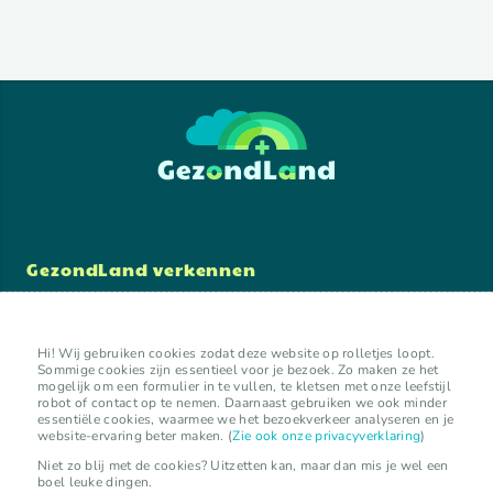
GezondLand verkennen
lokale initiatieven
organisaties
experts
Hi! Wij gebruiken cookies zodat deze website op rolletjes loopt.
Sommige cookies zijn essentieel voor je bezoek. Zo maken ze het
kalender
mogelijk om een formulier in te vullen, te kletsen met onze leefstijl
activiteiten
robot of contact op te nemen. Daarnaast gebruiken we ook minder
essentiële cookies, waarmee we het bezoekverkeer analyseren en je
website-ervaring beter maken. (
Zie ook onze privacyverklaring
)
Niet zo blij met de cookies? Uitzetten kan, maar dan mis je wel een
vermelding toevoegen
boel leuke dingen.