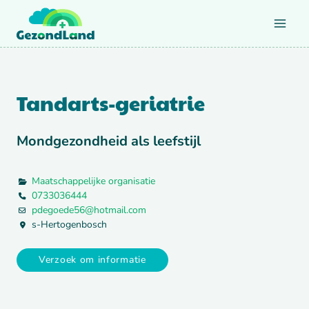
Doorgaan
naar
inhoud
Tandarts-geriatrie
Mondgezondheid als leefstijl
Maatschappelijke organisatie
0733036444
pdegoede56
@
hotmail.com
s-Hertogenbosch
Verzoek om informatie