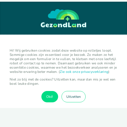
GezondLand verkennen
Hi! Wij gebruiken cookies zodat deze website op rolletjes loopt.
Sommige cookies zijn essentieel voor je bezoek. Zo maken ze het
mogelijk om een formulier in te vullen, te kletsen met onze leefstijl
lokale initiatieven
robot of contact op te nemen. Daarnaast gebruiken we ook minder
organisaties
essentiële cookies, waarmee we het bezoekverkeer analyseren en je
website-ervaring beter maken. (
Zie ook onze privacyverklaring
)
experts
kalender
Niet zo blij met de cookies? Uitzetten kan, maar dan mis je wel een
boel leuke dingen.
activiteiten
Oké!
Uitzetten
vermelding toevoegen
lokaal initiatief toevoegen
organisatie toevoegen
expert toevoegen