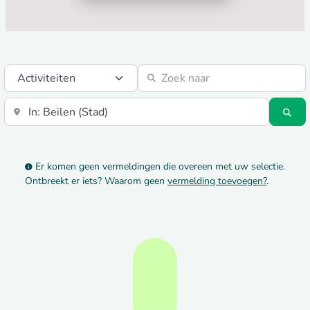
Select search type
Zoek naar
Vlakbij
Zo
Er komen geen vermeldingen die overeen met uw selectie.
Ontbreekt er iets? Waarom geen
vermelding toevoegen?
.