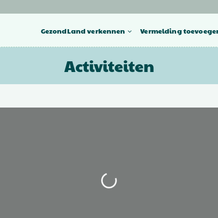
GezondLand verkennen
Vermelding toevoege
Activiteiten
Bezig met laden...