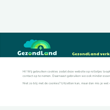
GezondLand ver
lokale initiatieven
organisaties
Hi! Wij gebruiken cookies zodat deze website op rolletjes loopt
experts
contact op te nemen. Daarnaast gebruiken we ook minder essent
kalender
activiteiten
Niet zo blij met de cookies? Uitzetten kan, maar dan mis je wel