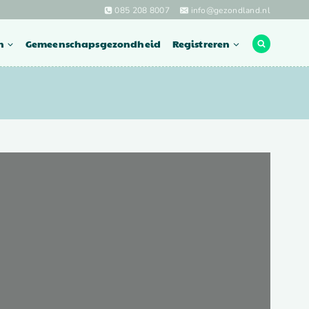
085 208 8007
info@gezondland.nl
n
Gemeenschapsgezondheid
Registreren