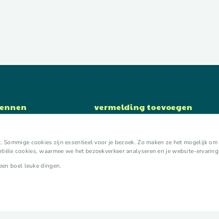
kennen
vermelding toevoegen
lokaal initiatief toevoegen
organisatie toevoegen
. Sommige cookies zijn essentieel voor je bezoek. Zo maken ze het mogelijk om ee
expert toevoegen
iële cookies, waarmee we het bezoekverkeer analyseren en je website-ervaring
aan kalender toevoegen
 een boel leuke dingen.