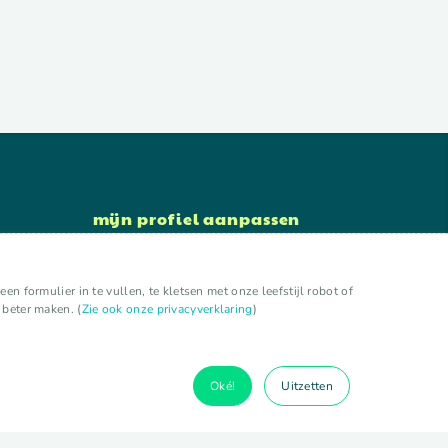
mijn profiel aanpassen
bewerk account
wachtwoord wijzigen
n formulier in te vullen, te kletsen met onze leefstijl robot of
uitloggen
 beter maken. (
Zie ook onze privacyverklaring
)
Oké!
Uitzetten