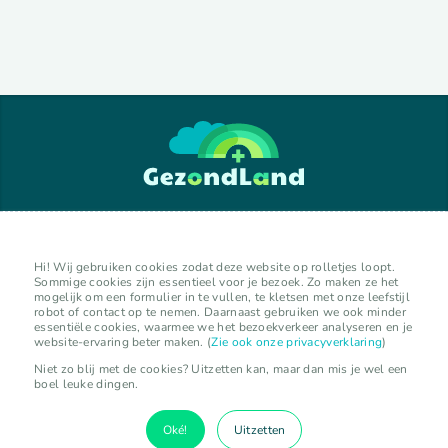
GezondLand verkennen
Hi! Wij gebruiken cookies zodat deze website op rolletjes loopt.
Sommige cookies zijn essentieel voor je bezoek. Zo maken ze het
mogelijk om een formulier in te vullen, te kletsen met onze leefstijl
lokale initiatieven
robot of contact op te nemen. Daarnaast gebruiken we ook minder
organisaties
essentiële cookies, waarmee we het bezoekverkeer analyseren en je
website-ervaring beter maken. (
Zie ook onze privacyverklaring
)
experts
kalender
Niet zo blij met de cookies? Uitzetten kan, maar dan mis je wel een
boel leuke dingen.
activiteiten
Oké!
Uitzetten