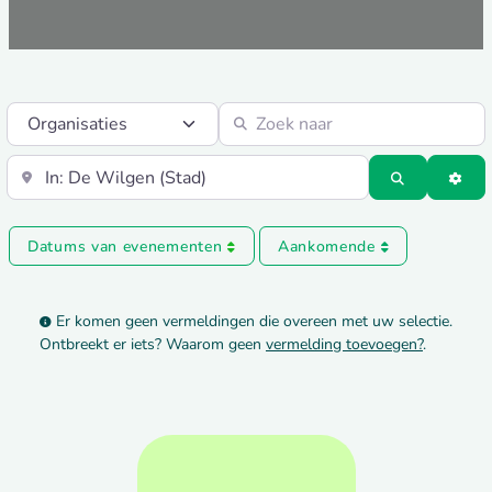
Select search type
Zoek naar
Vlakbij
Zoeken
Adv
Datums van evenementen
Aankomende
Er komen geen vermeldingen die overeen met uw selectie.
Ontbreekt er iets? Waarom geen
vermelding toevoegen?
.