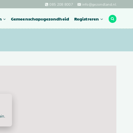
085 208 8007
info@gezondland.nl
n
Gemeenschapsgezondheid
Registreren
in.