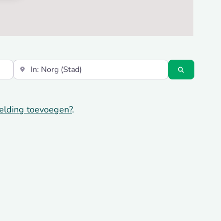
Vlakbij
Zoeken
elding toevoegen?
.