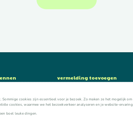
kennen
vermelding toevoegen
lokaal initiatief toevoegen
organisatie toevoegen
. Sommige cookies zijn essentieel voor je bezoek. Zo maken ze het mogelijk om ee
expert toevoegen
iële cookies, waarmee we het bezoekverkeer analyseren en je website-ervaring
aan kalender toevoegen
 een boel leuke dingen.