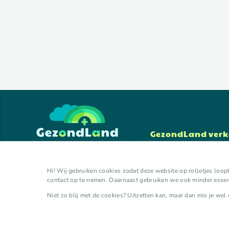
GezondLand ver
lokale initiatieven
organisaties
Hi! Wij gebruiken cookies zodat deze website op rolletjes loopt
experts
contact op te nemen. Daarnaast gebruiken we ook minder essent
kalender
activiteiten
Niet zo blij met de cookies? Uitzetten kan, maar dan mis je wel