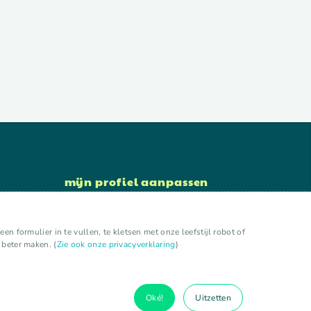
mijn profiel aanpassen
bewerk account
wachtwoord wijzigen
n formulier in te vullen, te kletsen met onze leefstijl robot of
uitloggen
 beter maken. (
Zie ook onze privacyverklaring
)
Oké!
Uitzetten