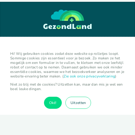
GezondLand verkennen
Hi! Wij gebruiken cookies zodat deze website op rolletjes loopt.
Sommige cookies zijn essentieel voor je bezoek. Zo maken ze het
mogelijk om een formulier in te vullen, te kletsen met onze leefstijl
lokale initiatieven
robot of contact op te nemen. Daarnaast gebruiken we ook minder
organisaties
essentiële cookies, waarmee we het bezoekverkeer analyseren en je
website-ervaring beter maken. (
Zie ook onze privacyverklaring
)
experts
kalender
Niet zo blij met de cookies? Uitzetten kan, maar dan mis je wel een
boel leuke dingen.
activiteiten
Oké!
Uitzetten
vermelding toevoegen
lokaal initiatief toevoegen
organisatie toevoegen
expert toevoegen