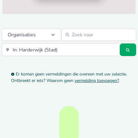
Select search type
Zoek naar
Vlakbij
Zo
Er komen geen vermeldingen die overeen met uw selectie.
Ontbreekt er iets? Waarom geen
vermelding toevoegen?
.